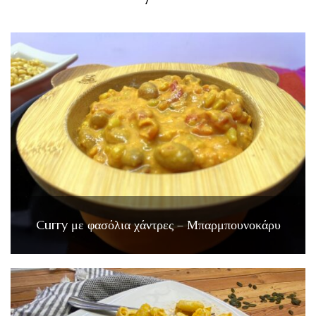
Curry με φασόλια χάντρες – Μπαρμπουνοκάρυ