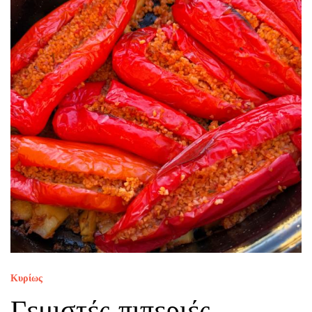
Κυρίως
Γεμιστές πιπεριές