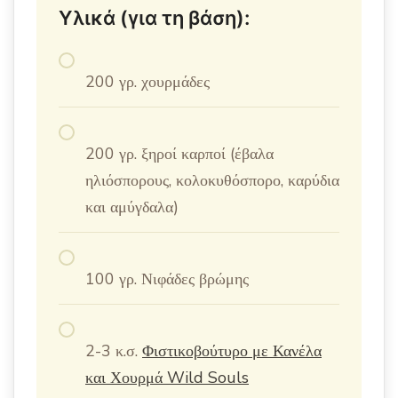
Υλικά (για τη βάση):
200 γρ. χουρμάδες
200 γρ. ξηροί καρποί (έβαλα
ηλιόσπορους, κολοκυθόσπορο, καρύδια
και αμύγδαλα)
100 γρ. Νιφάδες βρώμης
2-3 κ.σ.
Φιστικοβούτυρο με Κανέλα
και Χουρμά Wild Souls