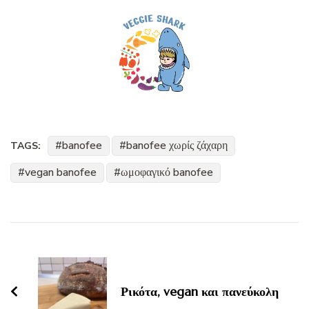
banofee
banofee χωρίς ζάχαρη
TAGS:
vegan banofee
ωμοφαγικό banofee
Post
Navigation
Ρικότα, vegan και πανεύκολη