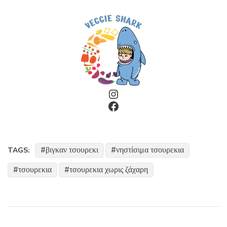
Instagram
Facebook
βιγκαν τσουρεκι
νηστίσιμα τσουρεκια
TAGS:
τσουρεκια
τσουρεκια χωρις ζάχαρη
Post