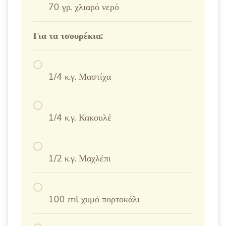
70 γρ. χλιαρό νερό
Για τα τσουρέκια:
1/4 κ.γ. Μαστίχα
1/4 κ.γ. Κακουλέ
1/2 κ.γ. Μαχλέπι
100 ml χυμό πορτοκάλι