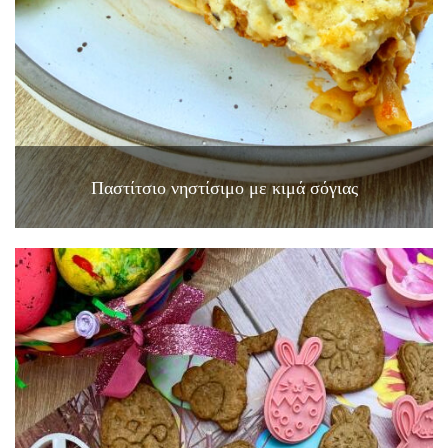
Παστίτσιο νηστίσιμο με κιμά σόγιας