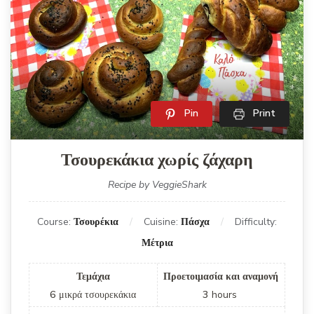
Pin
Print
Τσουρεκάκια χωρίς ζάχαρη
Recipe by VeggieShark
Course:
Τσουρέκια
Cuisine:
Πάσχα
Difficulty:
Μέτρια
Τεμάχια
Προετοιμασία και αναμονή
6
μικρά τσουρεκάκια
3
hours