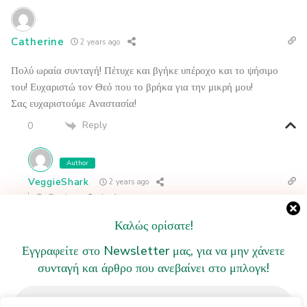
Catherine
2 years ago
Πολύ ωραία συνταγή! Πέτυχε και βγήκε υπέροχο και το ψήσιμο
του! Ευχαριστώ τον Θεό που το βρήκα για την μικρή μου!
Σας ευχαριστούμε Αναστασία!
Reply
0
Author
VeggieShark
2 years ago
Reply to
Catherine
Σας ευχαριστώ πολύ!!!!
Καλώς ορίσατε!
Έρχονται και παραλλαγές στην αρχική συνταγή!!! Και πολλά άλλα!!!
Εγγραφείτε στο Newsletter μας, για να μην χάνετε
Αν είστε στο Instagram θα τα δείτε πρώτα και εκεί!!!
συνταγή και άρθρο που ανεβαίνει στο μπλογκ!
Reply
0