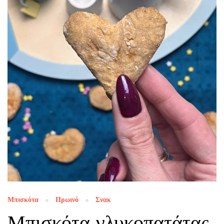
Μπισκότα
Πρωινό
Σνακ
Μπισκότα γλυκοπατάτας