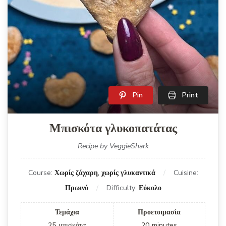
Pin
Print
Μπισκότα γλυκοπατάτας
Recipe by VeggieShark
Course:
Χωρίς ζάχαρη, χωρίς γλυκαντικά
Cuisine:
Πρωινό
Difficulty:
Εύκολο
Τεμάχια
Προετοιμασία
25
μπισκότα
20
minutes