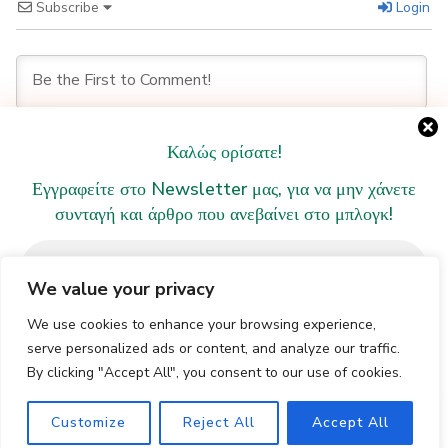
Subscribe
Login
Καλώς ορίσατε!
Εγγραφείτε στο Newsletter μας, για να μην χάνετε
0
COMMENTS
συνταγή και άρθρο που ανεβαίνει στο μπλογκ!
We value your privacy
We use cookies to enhance your browsing experience,
serve personalized ads or content, and analyze our traffic.
By clicking "Accept All", you consent to our use of cookies.
© Copyright 2026
Veggie Shark
. All Rights Reserved.
We don’t spam! Read our [link]privacy policy[/link] for
Blossom Recipe | Developed By
Blossom Themes
.
EL
Customize
Reject All
Accept All
more info.
Powered by
WordPress
.
Πολιτική Απορρήτου