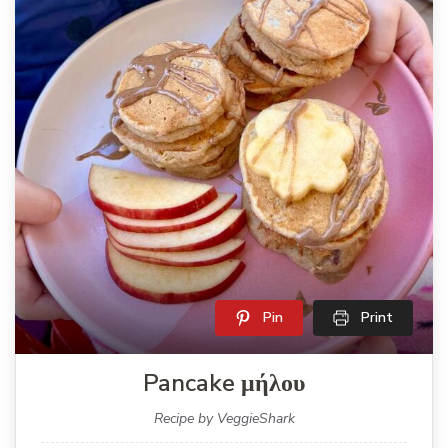
Pin
Print
Pancake μήλου
Recipe by VeggieShark