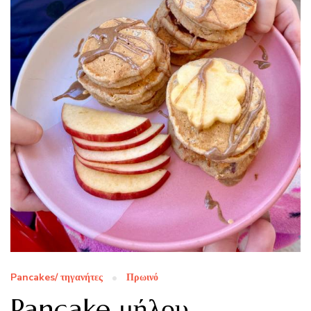
Pancakes/ τηγανήτες
Πρωινό
Pancake μήλου