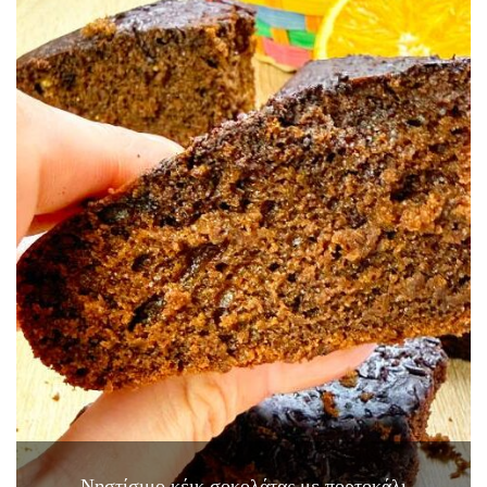
Νηστίσιμο κέικ σοκολάτας με πορτοκάλι