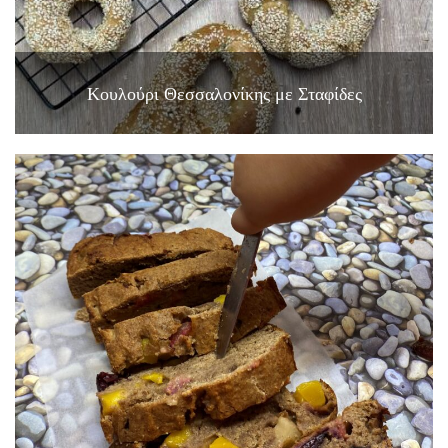
Κουλούρι Θεσσαλονίκης με Σταφίδες