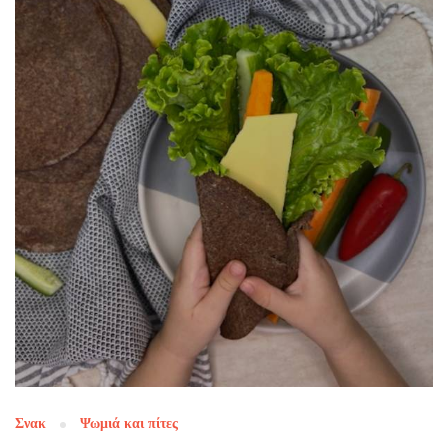
Σνακ
Ψωμιά και πίτες