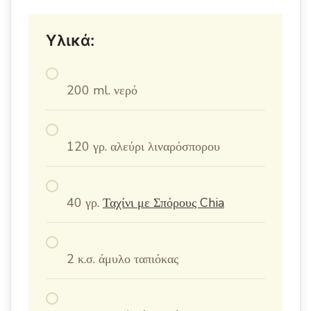
Υλικά:
200 ml. νερό
120 γρ. αλεύρι λιναρόσπορου
40 γρ.
Ταχίνι με Σπόρους Chia
2 κ.σ. άμυλο ταπιόκας