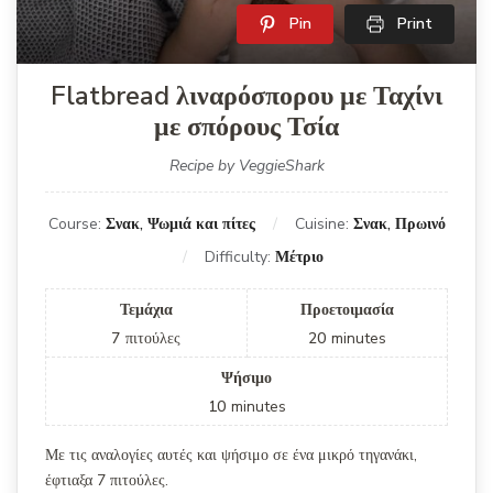
Pin
Print
Flatbread λιναρόσπορου με Ταχίνι
με σπόρους Τσία
Recipe by VeggieShark
Course:
Σνακ, Ψωμιά και πίτες
Cuisine:
Σνακ, Πρωινό
Difficulty:
Μέτριο
Τεμάχια
Προετοιμασία
7
πιτούλες
20
minutes
Ψήσιμο
10
minutes
Με τις αναλογίες αυτές και ψήσιμο σε ένα μικρό τηγανάκι,
έφτιαξα 7 πιτούλες.