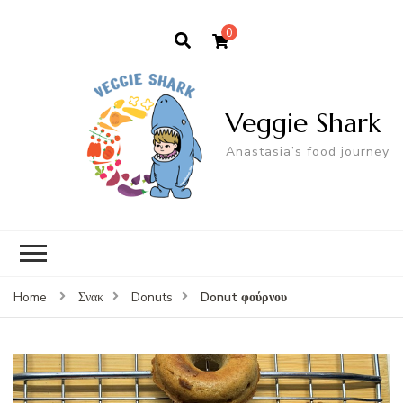
0
Veggie Shark
Anastasia’s food journey
Donut φούρνου
Home
Σνακ
Donuts