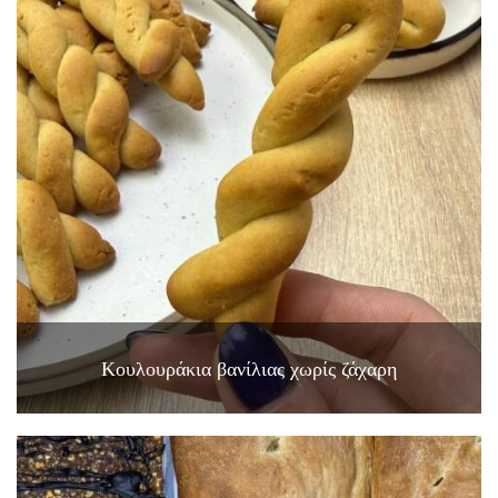
Κουλουράκια βανίλιας χωρίς ζάχαρη