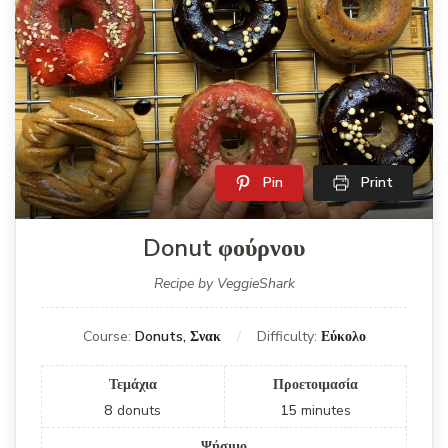
Pin
Print
Donut φούρνου
Recipe by VeggieShark
Course:
Donuts, Σνακ
Difficulty:
Εύκολο
Τεμάχια
Προετοιμασία
8
donuts
15
minutes
Ψήσιμο