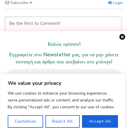
Subscribe
Login
Καλώς ορίσατε!
Εγγραφείτε στο Newsletter μας, για να μην χάνετε
0
COMMENTS
συνταγή και άρθρο που ανεβαίνει στο μπλογκ!
We value your privacy
We use cookies to enhance your browsing experience,
serve personalized ads or content, and analyze our traffic.
By clicking "Accept All", you consent to our use of cookies.
© Copyright 2026
Veggie Shark
. All Rights Reserved.
We don’t spam! Read our [link]privacy policy[/link] for
Blossom Recipe | Developed By
Blossom Themes
.
EL
Customize
Reject All
Accept All
more info.
Powered by
WordPress
.
Πολιτική Απορρήτου