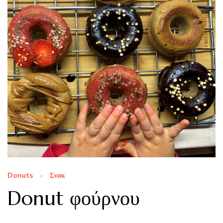
Donuts
Σνακ
Donut φούρνου