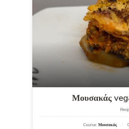
Μουσακάς vega
Reci
Course:
Μουσακάς