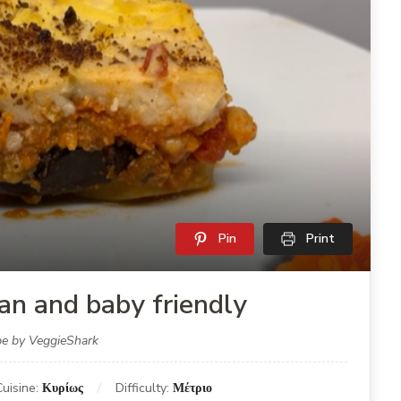
Pin
Print
n and baby friendly
pe by VeggieShark
Cuisine:
Κυρίως
Difficulty:
Μέτριο