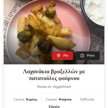
Pin
Print
Λαχανάκια βρυξελλών με
πατατούλες φούρνου
Recipe by VeggieShark
Course:
Κυρίως
Cuisine:
Φούρνου
Difficulty:
Εύκολο