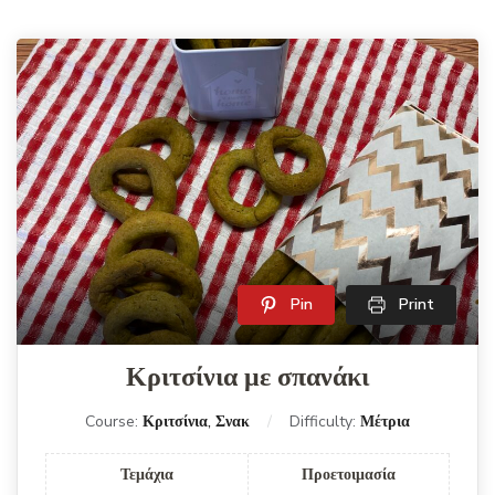
Pin
Print
Κριτσίνια με σπανάκι
Course:
Κριτσίνια, Σνακ
Difficulty:
Μέτρια
Τεμάχια
Προετοιμασία