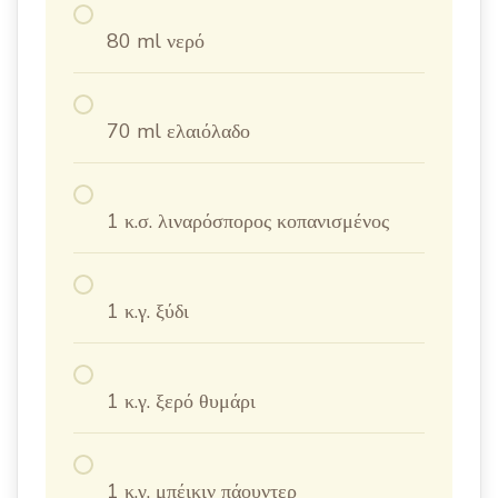
80 ml νερό
70 ml ελαιόλαδο
1 κ.σ. λιναρόσπορος κοπανισμένος
1 κ.γ. ξύδι
1 κ.γ. ξερό θυμάρι
1 κ.γ. μπέικιν πάουντερ