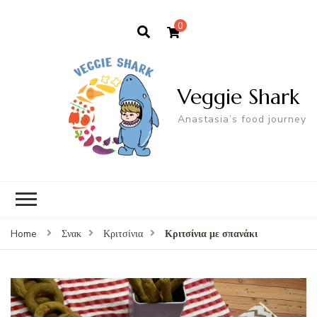
0
Veggie Shark
Anastasia’s food journey
Κριτσίνια με σπανάκι
Home
Σνακ
Κριτσίνια