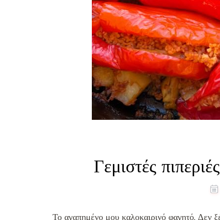
Γεμιστές πιπεριέ
Το αγαπημένο μου καλοκαιρινό φαγητό. Δεν ξέ