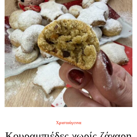
Χριστούγεννα
Κουραμπιέδες χωρίς ζάχαρη