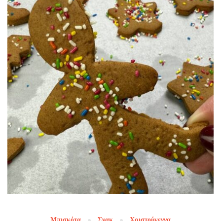
Μπισκότα
Σνακ
Χριστούγεννα